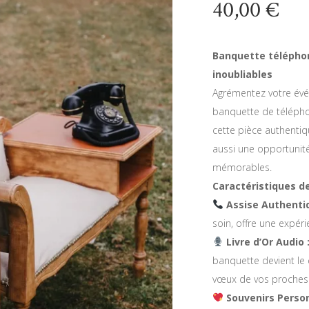
40,00
€
Banquette téléphon
inoubliables
Agrémentez votre évé
banquette de télépho
cette pièce authentiq
aussi une opportunit
mémorables.
Caractéristiques de
Assise Authentiq
soin, offre une expér
Livre d’Or Audio 
banquette devient le c
vœux de vos proches
Souvenirs Person