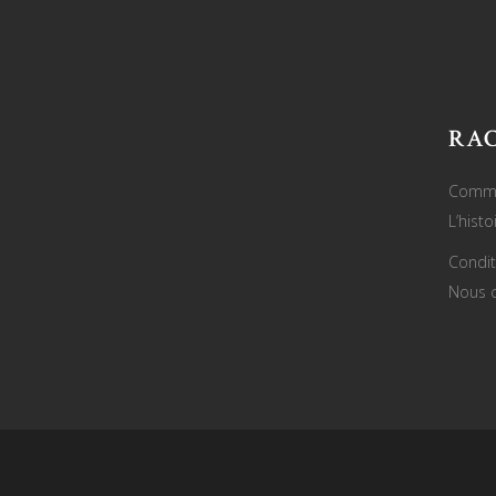
RA
Comme
L’hist
Condit
Nous c