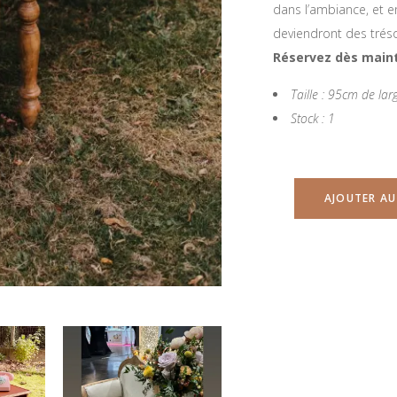
dans l’ambiance, et e
deviendront des tréso
Réservez dès maint
Taille : 95cm de l
Stock : 1
AJOUTER AU