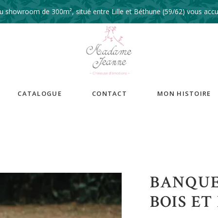
 showroom de 300m², situé entre Lille et Béthune (59/62) vous accue
CATALOGUE
CONTACT
MON HISTOIRE
BANQUE
BOIS ET