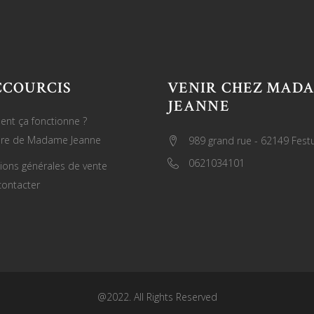
CCOURCIS
VENIR CHEZ MAD
JEANNE
nt ça fonctionne ?
oire de Madame Jeanne
989 grand rue - 62149 Fest
0621034101
ions générales de vente
ontacter
@2022. All Rights Reserved