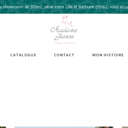
 showroom de 300m², situé entre Lille et Béthune (59/62) vous accue
CATALOGUE
CONTACT
MON HISTOIRE