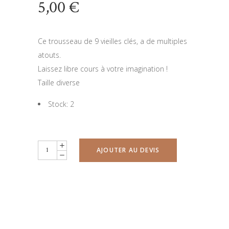
5,00
€
Ce trousseau de 9 vieilles clés, a de multiples
atouts.
Laissez libre cours à votre imagination !
Taille diverse
Stock: 2
Lot
AJOUTER AU DEVIS
de
vieilles
clés
quantity