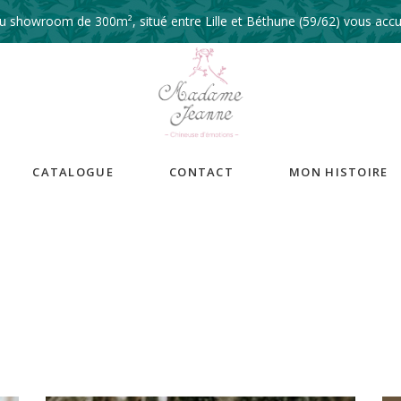
 showroom de 300m², situé entre Lille et Béthune (59/62) vous accue
CATALOGUE
CONTACT
MON HISTOIRE