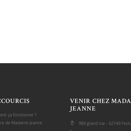
CCOURCIS
VENIR CHEZ MAD
JEANNE
nt ça fonctionne ?
oire de Madame Jeanne
989 grand rue - 62149 Fest