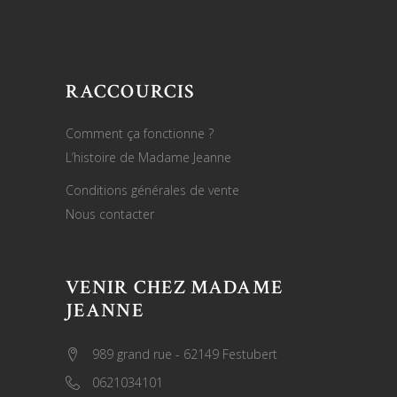
RACCOURCIS
Comment ça fonctionne ?
L’histoire de Madame Jeanne
Conditions générales de vente
Nous contacter
VENIR CHEZ MADAME
JEANNE
989 grand rue - 62149 Festubert
0621034101