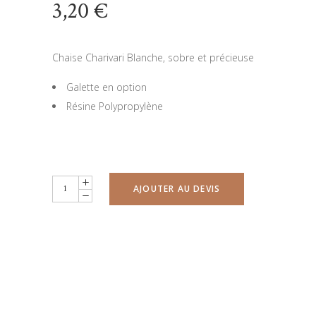
3,20
€
Chaise Charivari Blanche, sobre et précieuse
Galette en option
Résine Polypropylène
Chaise
AJOUTER AU DEVIS
Charivari
Blanche
quantity