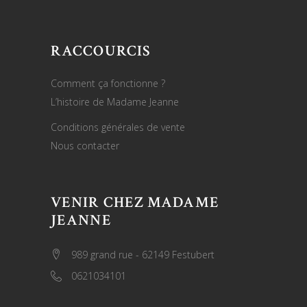
RACCOURCIS
Comment ça fonctionne ?
L’histoire de Madame Jeanne
Conditions générales de vente
Nous contacter
VENIR CHEZ MADAME
JEANNE
989 grand rue - 62149 Festubert
0621034101