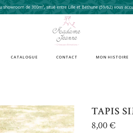
 showroom de 300m², situé entre Lille et Béthune (59/62) vous accue
CATALOGUE
CONTACT
MON HISTOIRE
TAPIS S
8,00
€