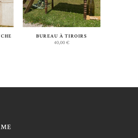
NCHE
BUREAU À TIROIRS
40,00
€
AME