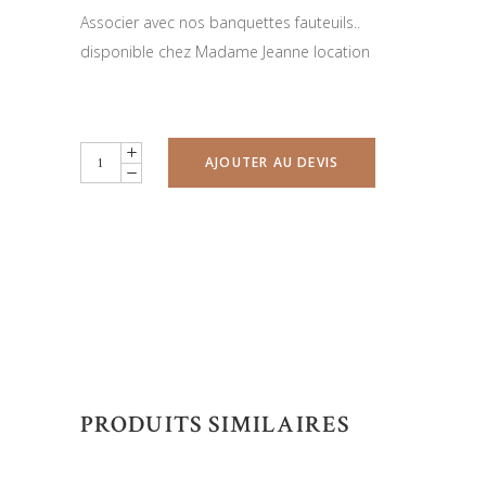
Associer avec nos banquettes fauteuils..
disponible chez Madame Jeanne location
Table
AJOUTER AU DEVIS
basse
en
bois
quantity
PRODUITS SIMILAIRES