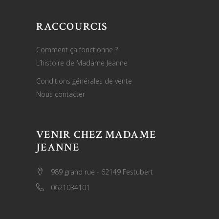
RACCOURCIS
Comment ça fonctionne ?
L’histoire de Madame Jeanne
Conditions générales de vente
Nous contacter
VENIR CHEZ MADAME
JEANNE
989 grand rue - 62149 Festubert
0621034101