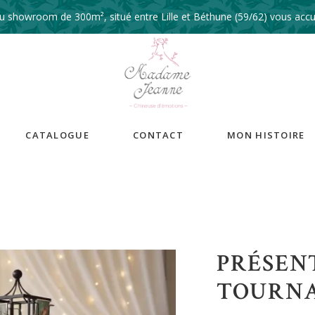
 showroom de 300m², situé entre Lille et Béthune (59/62) vous accue
CATALOGUE
CONTACT
MON HISTOIRE
PRÉSEN
TOURN