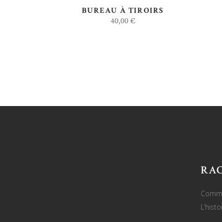
BUREAU À TIROIRS
40,00
€
RA
Comme
L’hist