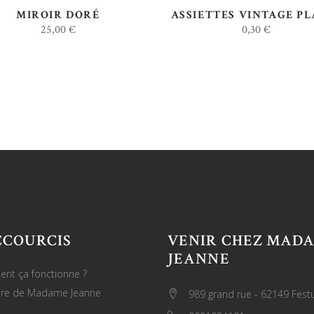
MIROIR DORÉ
ASSIETTES VINTAGE PL
25,00
€
0,30
€
CCOURCIS
VENIR CHEZ MAD
JEANNE
nt ça fonctionne ?
oire de Madame Jeanne
989 grand rue - 62149 Fest