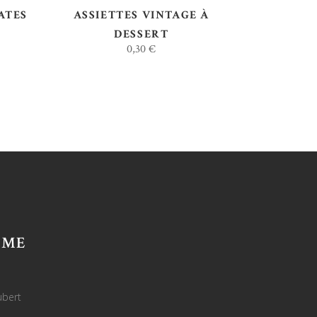
ATES
ASSIETTES VINTAGE À
DESSERT
0,30
€
AME
ubert