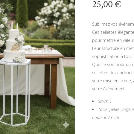
25,00
€
Sublimez vos événemen
Ces sellettes élégant
pour mettre en valeur
Leur structure en mét
sophistication à tout
Que ce soit pour un m
sellettes deviendron
votre mise en scène, 
votre événement.
Stock: 1
Taille: petite: larg
hauteur 73 cm