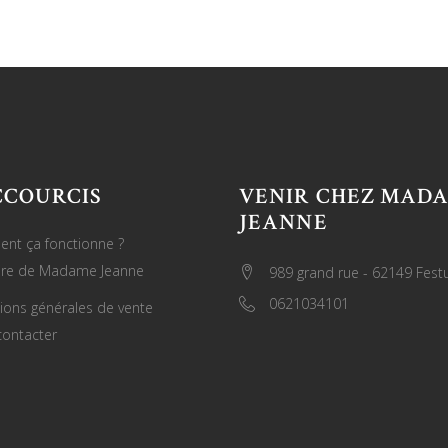
CCOURCIS
VENIR CHEZ MAD
JEANNE
nt ça fonctionne ?
oire de Madame Jeanne
989 grand rue - 62149 Fest
0621034101
ions générales de vente
ontacter