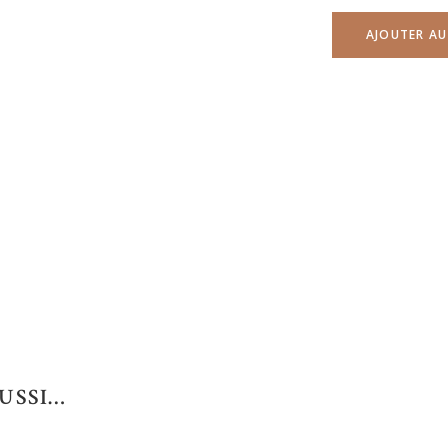
AJOUTER AU
USSI…