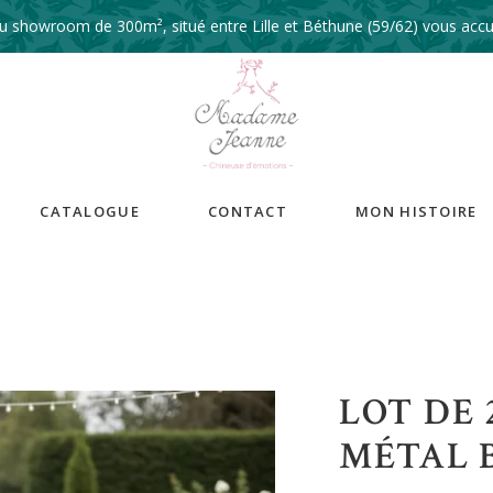
 showroom de 300m², situé entre Lille et Béthune (59/62) vous accue
CATALOGUE
CONTACT
MON HISTOIRE
LOT DE 
MÉTAL 