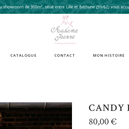
 showroom de 300m², situé entre Lille et Béthune (59/62) vous accue
CATALOGUE
CONTACT
MON HISTOIRE
CANDY 
80,00
€