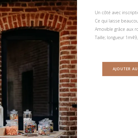
Un côté avec inscripti
Ce qui laisse beaucoup
Amovible grâce aux ro
Taille; longueur 1m49
AJOUTER AU