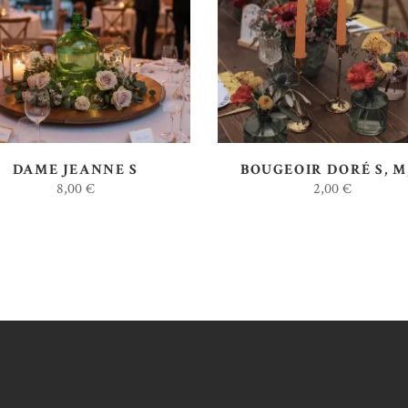
AJOUTER AU DEVIS
AJOUTER AU DEVIS
DAME JEANNE S
BOUGEOIR DORÉ S, M,
8,00
€
2,00
€