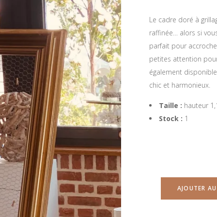
Le cadre doré à grilla
raffinée… alors si vous
parfait pour accroche
petites attention pour
également disponibl
chic et harmonieux.
Taille :
hauteur 1,
Stock :
1
AJOUTER AU