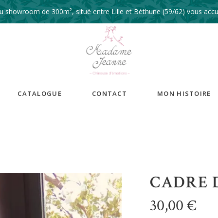
 showroom de 300m², situé entre Lille et Béthune (59/62) vous accue
CATALOGUE
CONTACT
MON HISTOIRE
CADRE 
30,00
€