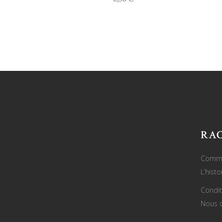
RA
Comme
L’hist
Condit
Nous c