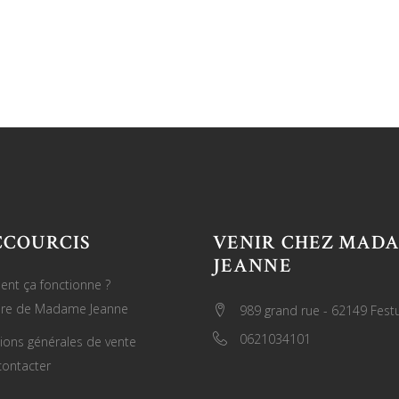
CCOURCIS
VENIR CHEZ MAD
JEANNE
nt ça fonctionne ?
oire de Madame Jeanne
989 grand rue - 62149 Fest
0621034101
ions générales de vente
ontacter