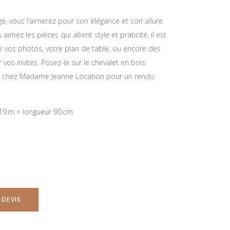
ge, vous l’aimerez pour son élégance et son allure
 aimez les pièces qui allient style et praticité, il est
r vos photos, votre plan de table, ou encore des
 vos invités. Posez-le sur le chevalet en bois
e chez Madame Jeanne Location pour un rendu
19 m × longueur 90 cm
 DEVIS