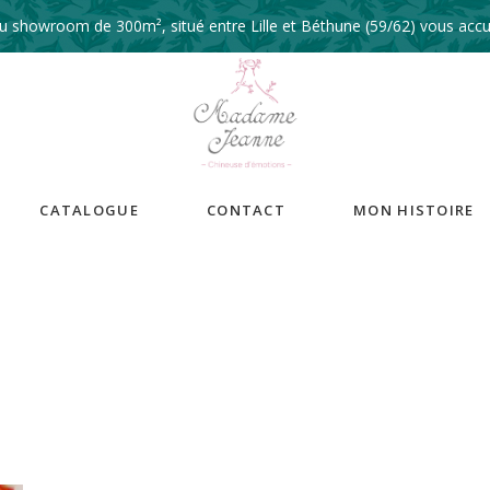
 showroom de 300m², situé entre Lille et Béthune (59/62) vous accue
CATALOGUE
CONTACT
MON HISTOIRE