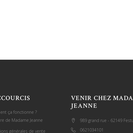
CCOURCIS
VENIR CHEZ MAD
JEANNE
nt ça fonctionne ?
oire de Madame Jeanne
989 grand rue - 62149 Fest
0621034101
ions générales de vente