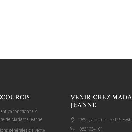
CCOURCIS
VENIR CHEZ MAD
JEANNE
nt ça fonctionne ?
oire de Madame Jeanne
989 grand rue - 62149 Fest
0621034101
ions générales de vente