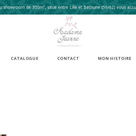
 showroom de 300m², situé entre Lille et Béthune (59/62) vous accue
CATALOGUE
CONTACT
MON HISTOIRE