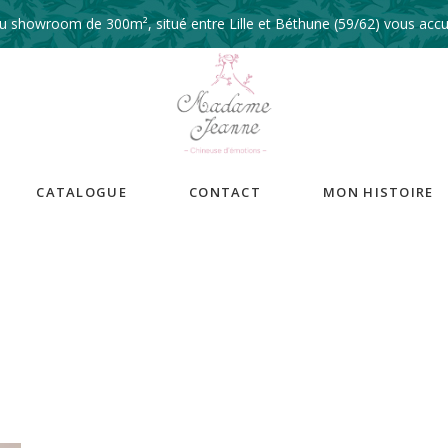
 showroom de 300m², situé entre Lille et Béthune (59/62) vous accue
CATALOGUE
CONTACT
MON HISTOIRE