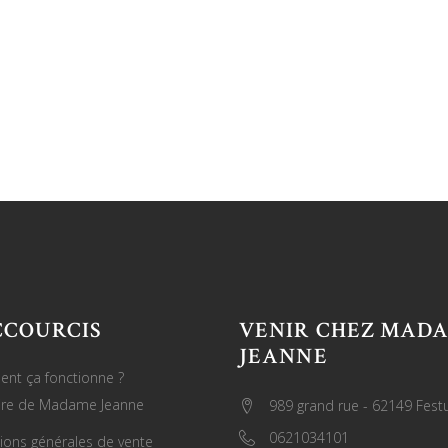
CCOURCIS
VENIR CHEZ MAD
JEANNE
nt ça fonctionne ?
oire de Madame Jeanne
989 grand rue - 62149 Fest
0621034101
ions générales de vente