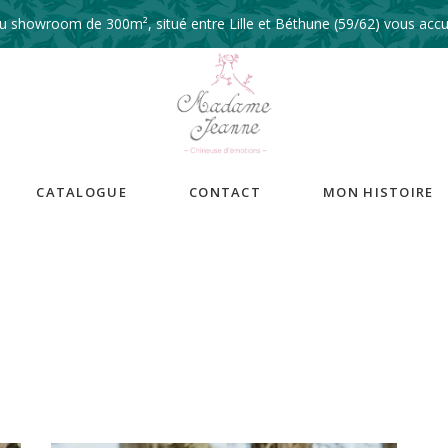
 showroom de 300m², situé entre Lille et Béthune (59/62) vous accue
CATALOGUE
CONTACT
MON HISTOIRE