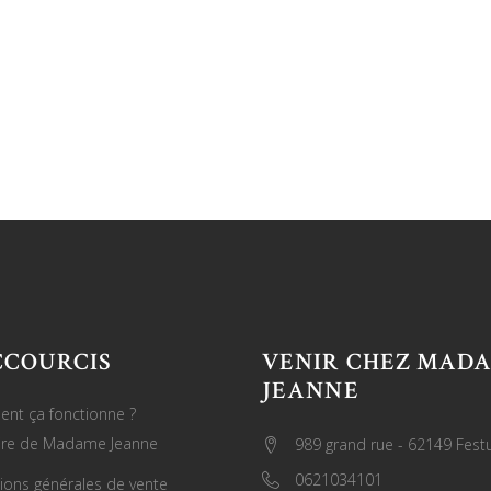
CCOURCIS
VENIR CHEZ MAD
JEANNE
nt ça fonctionne ?
oire de Madame Jeanne
989 grand rue - 62149 Fest
0621034101
ions générales de vente