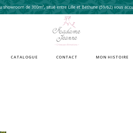
 showroom de 300m², situé entre Lille et Béthune (59/62) vous accue
CATALOGUE
CONTACT
MON HISTOIRE