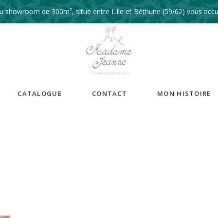
 showroom de 300m², situé entre Lille et Béthune (59/62) vous accue
CATALOGUE
CONTACT
MON HISTOIRE