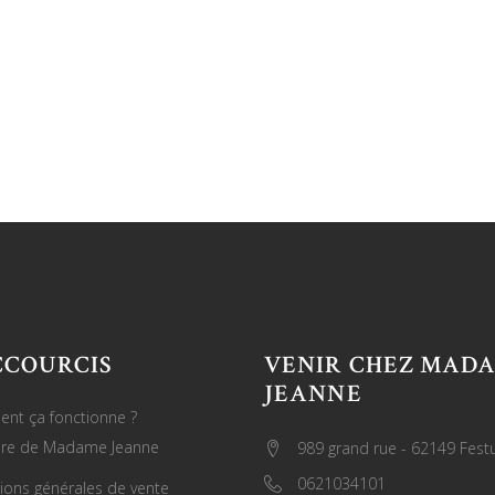
CCOURCIS
VENIR CHEZ MAD
JEANNE
nt ça fonctionne ?
oire de Madame Jeanne
989 grand rue - 62149 Fest
0621034101
ions générales de vente