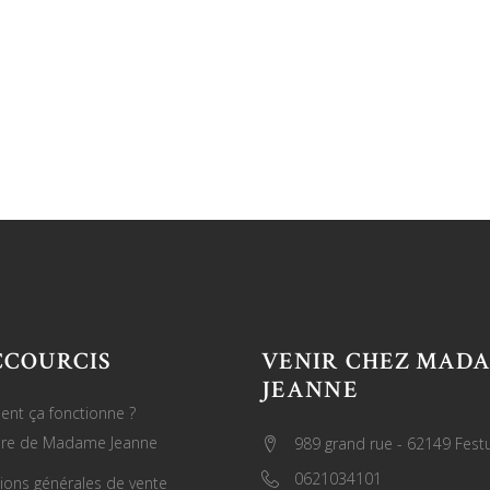
CCOURCIS
VENIR CHEZ MAD
JEANNE
nt ça fonctionne ?
oire de Madame Jeanne
989 grand rue - 62149 Fest
0621034101
ions générales de vente