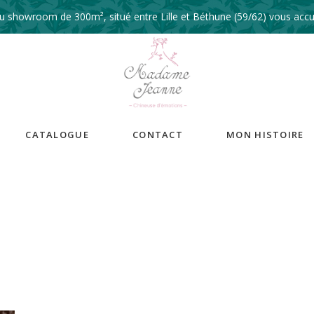
 showroom de 300m², situé entre Lille et Béthune (59/62) vous accue
CATALOGUE
CONTACT
MON HISTOIRE