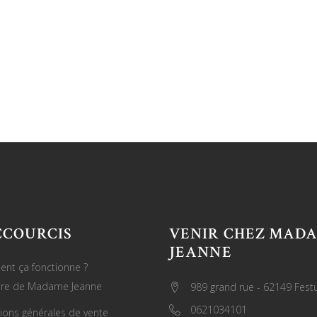
CCOURCIS
VENIR CHEZ MAD
JEANNE
nt ça fonctionne ?
oire de Madame Jeanne
989 grand rue - 62149 Fest
0621034101
ions générales de vente