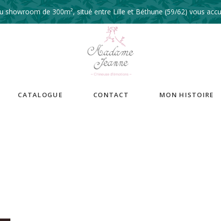
 showroom de 300m², situé entre Lille et Béthune (59/62) vous accue
CATALOGUE
CONTACT
MON HISTOIRE