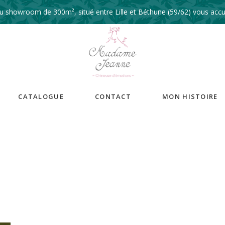
 showroom de 300m², situé entre Lille et Béthune (59/62) vous accue
CATALOGUE
CONTACT
MON HISTOIRE