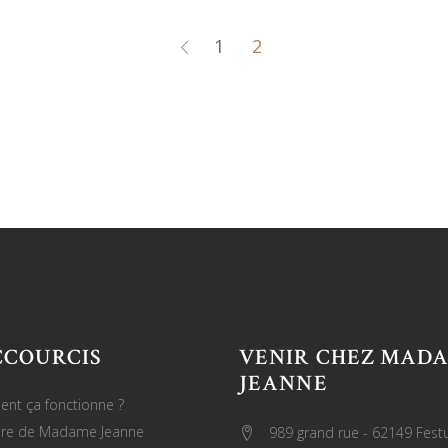
1
2
CCOURCIS
VENIR CHEZ MAD
JEANNE
nt ça fonctionne ?
oire de Madame Jeanne
989 grand rue - 62149 Fest