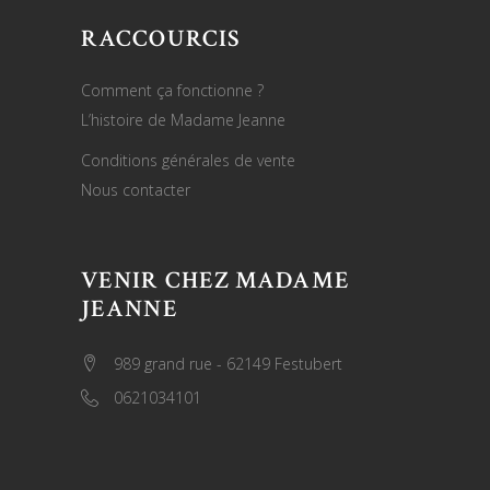
RACCOURCIS
Comment ça fonctionne ?
L’histoire de Madame Jeanne
Conditions générales de vente
Nous contacter
VENIR CHEZ MADAME
JEANNE
989 grand rue - 62149 Festubert
0621034101