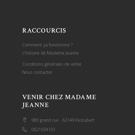
RACCOURCIS
Comment ça fonctionne ?
L’histoire de Madame Jeanne
Conditions générales de vente
Nous contacter
VENIR CHEZ MADAME
JEANNE
989 grand rue - 62149 Festubert
0621034101