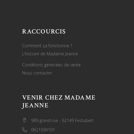
RACCOURCIS
Comment ça fonctionne ?
L’histoire de Madame Jeanne
Conditions générales de vente
Nous contacter
VENIR CHEZ MADAME
JEANNE
989 grand rue - 62149 Festubert
0621034101