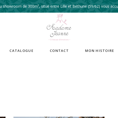
 showroom de 300m², situé entre Lille et Béthune (59/62) vous accue
CATALOGUE
CONTACT
MON HISTOIRE