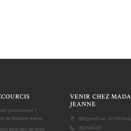
CCOURCIS
VENIR CHEZ MAD
JEANNE
nt ça fonctionne ?
oire de Madame Jeanne
989 grand rue - 62149 Fest
0621034101
ions générales de vente